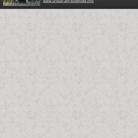
www.urlaub-am-bodensee.info