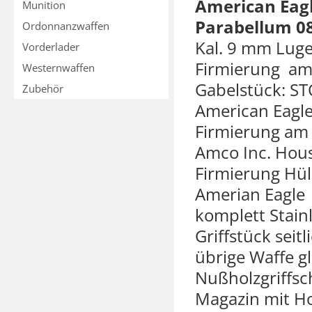
American Eag
Munition
Parabellum 0
Ordonnanzwaffen
Kal. 9 mm Luge
Vorderlader
Firmierung a
Westernwaffen
Gabelstück: ST
Zubehör
American Eagl
Firmierung am G
Amco Inc. Hou
Firmierung Hül
Amerian Eagle
komplett Stain
Griffstück seitl
übrige Waffe gl
Nußholzgriffsc
Magazin mit Ho