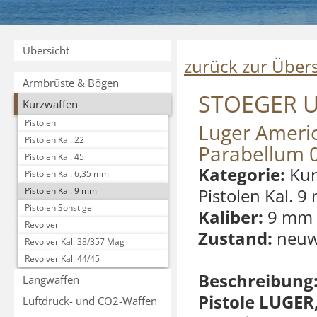
Übersicht
zurück zur Übers
Armbrüste & Bögen
STOEGER 
Kurzwaffen
Pistolen
Luger Ameri
Pistolen Kal. 22
Parabellum 
Pistolen Kal. 45
Kategorie:
Kur
Pistolen Kal. 6,35 mm
Pistolen Kal. 
Pistolen Kal. 9 mm
Pistolen Sonstige
Kaliber:
9 mm 
Revolver
Zustand:
neuw
Revolver Kal. 38/357 Mag
Revolver Kal. 44/45
Beschreibung
Langwaffen
Pistole LUGER
Luftdruck- und CO2-Waffen