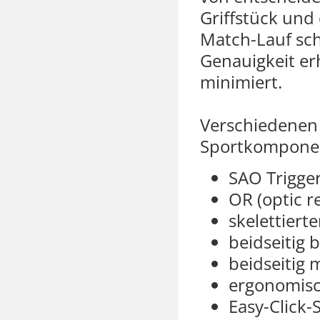
Griffstück und
Match-Lauf sch
Genauigkeit er
minimiert.
Verschiedenen 
Sportkomponen
SAO Trigge
OR (optic r
skelettiert
beidseitig
beidseitig 
ergonomisc
Easy-Click-