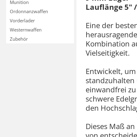
Munition
Lauflänge 5" 
Ordonnanzwaffen
Vorderlader
Eine der beste
Westernwaffen
herausragend
Zubehör
Kombination a
Vielseitigkeit.
Entwickelt, u
standzuhalten
einwandfrei zu 
schwere Edelgri
den Hochschla
Dieses Maß an P
von entscheide