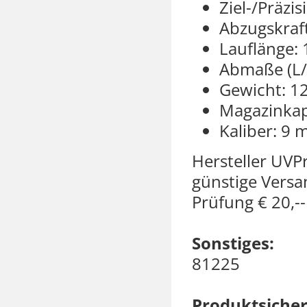
Ziel-/Präzi
Abzugskraft
Lauflänge:
Abmaße (L
Gewicht: 1
Magazinkap
Kaliber: 9
Hersteller UVPr
günstige Versa
Prüfung € 20,--
Sonstiges:
81225
Produktsicher