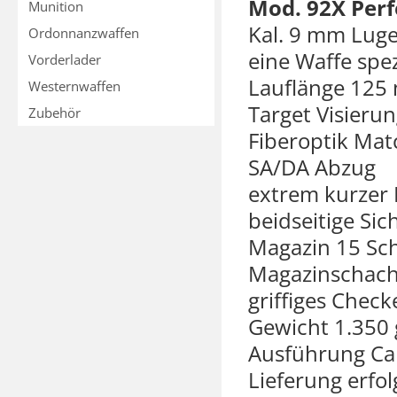
Mod. 92X Per
Munition
Kal. 9 mm Luge
Ordonnanzwaffen
eine Waffe spez
Vorderlader
Lauflänge 12
Westernwaffen
Target Visierun
Zubehör
Fiberoptik Ma
SA/DA Abzug
extrem kurzer 
beidseitige Si
Magazin 15 Sc
Magazinschacht
griffiges Chec
Gewicht 1.350
Ausführung Car
Lieferung erfol