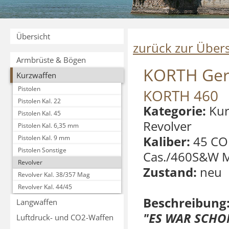
Übersicht
zurück zur Übers
Armbrüste & Bögen
KORTH Ge
Kurzwaffen
Pistolen
KORTH 460
Pistolen Kal. 22
Kategorie:
Kur
Pistolen Kal. 45
Revolver
Pistolen Kal. 6,35 mm
Kaliber:
45 CO
Pistolen Kal. 9 mm
Pistolen Sonstige
Cas./460S&W 
Revolver
Zustand:
neu
Revolver Kal. 38/357 Mag
Revolver Kal. 44/45
Beschreibung
Langwaffen
"ES WAR SCHO
Luftdruck- und CO2-Waffen