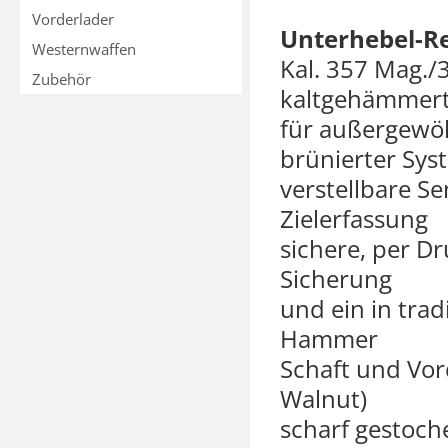
Vorderlader
Unterhebel-Re
Westernwaffen
Kal. 357 Mag./
Zubehör
kaltgehämmerte
für außergewöh
brünierter Sys
verstellbare S
Zielerfassung
sichere, per D
Sicherung
und ein in trad
Hammer
Schaft und Vor
Walnut)
scharf gestoch