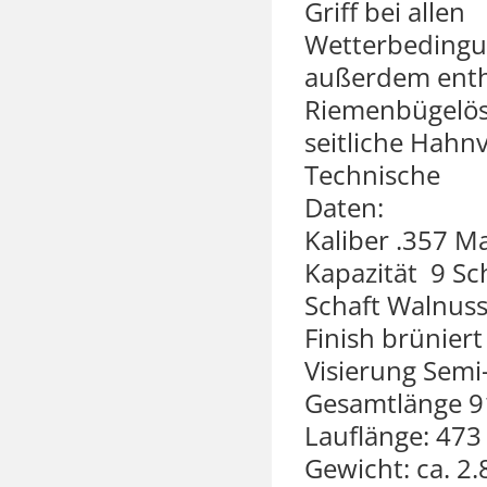
Griff bei allen
Wetterbeding
außerdem enth
Riemenbügelö
seitliche Hahn
Technische
Daten:
Kaliber .357 Ma
Kapazität 9 Sc
Schaft Walnuss
Finish brüniert 
Visierung Semi
Gesamtlänge 
Lauflänge: 47
Gewicht: ca. 2