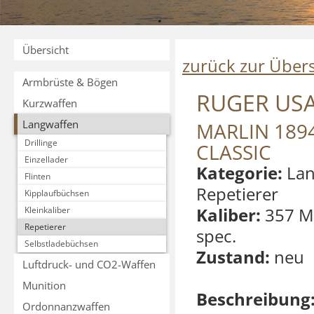
Übersicht
zurück zur Übers
Armbrüste & Bögen
RUGER US
Kurzwaffen
Langwaffen
MARLIN 189
Drillinge
CLASSIC
Einzellader
Kategorie:
Lan
Flinten
Repetierer
Kipplaufbüchsen
Kaliber:
357 M
Kleinkaliber
Repetierer
spec.
Selbstladebüchsen
Zustand:
neu
Luftdruck- und CO2-Waffen
Munition
Beschreibung
Ordonnanzwaffen