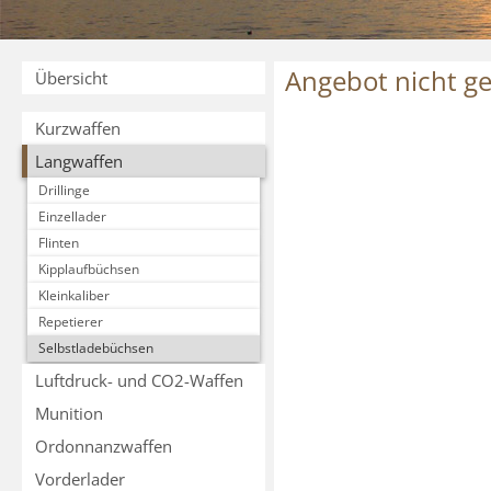
Angebot nicht g
Übersicht
Kurzwaffen
Langwaffen
Drillinge
Einzellader
Flinten
Kipplaufbüchsen
Kleinkaliber
Repetierer
Selbstladebüchsen
Luftdruck- und CO2-Waffen
Munition
Ordonnanzwaffen
Vorderlader