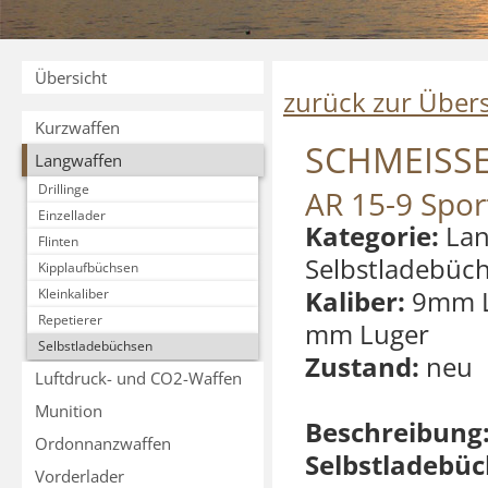
Übersicht
zurück zur Übers
Kurzwaffen
SCHMEISS
Langwaffen
Drillinge
AR 15-9 Spor
Einzellader
Kategorie:
Lan
Flinten
Selbstladebüc
Kipplaufbüchsen
Kaliber:
9mm L
Kleinkaliber
Repetierer
mm Luger
Selbstladebüchsen
Zustand:
neu
Luftdruck- und CO2-Waffen
Munition
Beschreibung
Ordonnanzwaffen
Selbstladebü
Vorderlader