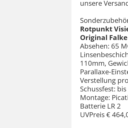
unsere Versand
Sonderzubehör
Rotpunkt Visi
Original Falke
Absehen: 65 MO
Linsenbeschich
110mm, Gewich
Parallaxe-Einst
Verstellung pr
Schussfest: bis
Montage: Picat
Batterie LR 2
UVPreis € 464,