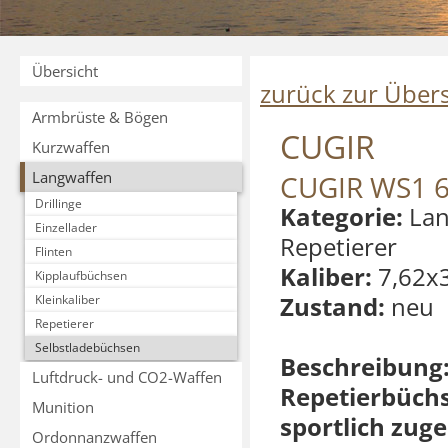
Übersicht
zurück zur Übers
Armbrüste & Bögen
CUGIR
Kurzwaffen
Langwaffen
CUGIR WS1 
Drillinge
Kategorie:
Lan
Einzellader
Repetierer
Flinten
Kaliber:
7,62x
Kipplaufbüchsen
Zustand:
neu
Kleinkaliber
Repetierer
Selbstladebüchsen
Beschreibung
Luftdruck- und CO2-Waffen
Repetierbüchs
Munition
sportlich zuge
Ordonnanzwaffen